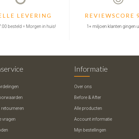
ELLE LEVERING
REVIEWSCORE 
:00 besteld = Morgen in huis!
1+ miljoen klanten gingen u
service
Informatie
rdelingen
Over ons
oorwaarden
Before & After
 retourneren
Alle producten
e vragen
Account informatie
oden
Mijn bestellingen