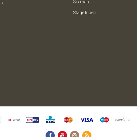
cy
Sitemap
Stage lopen