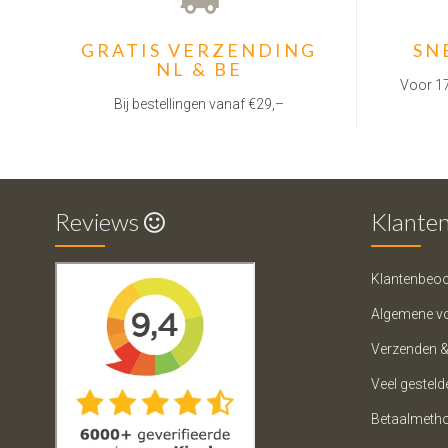
GRATIS VERZENDING
SN
NL & BE
Voor 17
Bij bestellingen vanaf €29,–
Reviews
Klanten
Klantenbeoo
Algemene v
Verzenden &
Veel gesteld
Betaalmeth