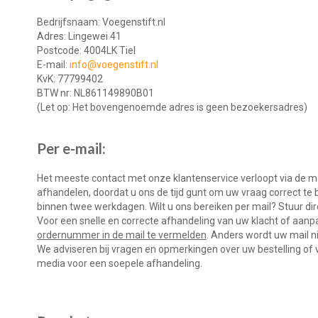
Bedrijfsnaam: Voegenstift.nl
Adres: Lingewei 41
Postcode: 4004LK Tiel
E-mail:
info@voegenstift.nl
KvK: 77799402
BTW nr: NL861149890B01
(Let op: Het bovengenoemde adres is geen bezoekersadres)
Per e-mail:
Het meeste contact met onze klantenservice verloopt via de ma
afhandelen, doordat u ons de tijd gunt om uw vraag correct te 
binnen twee werkdagen. Wilt u ons bereiken per mail? Stuur di
Voor een snelle en correcte afhandeling van uw klacht of aanp
ordernummer in de mail
te
vermelden
. Anders wordt uw mail n
We adviseren bij vragen en opmerkingen over uw bestelling of v
media voor een soepele afhandeling.