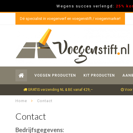
Wegens succes verlengd:
25% ko
Dé specialist in voegenverf en voegenstift / voegenmarker!
VOEGEN PRODUCTEN
KIT PRODUCTEN
AANB
GRATIS verzending NL & BE vanaf €29,–
Voor 
Home
Contact
Contact
Bedrijfsgegevens: