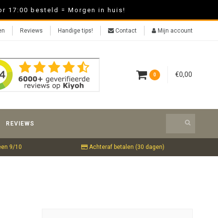
r 17:00 besteld = Morgen in huis!
en
Reviews
Handige tips!
Contact
Mijn account
€0,00
0
REVIEWS
een 9/10
Achteraf betalen (30 dagen)