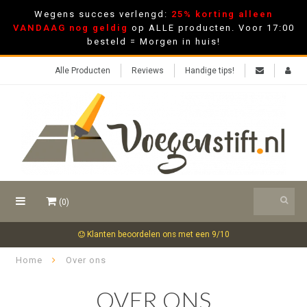
Wegens succes verlengd:
25% korting alleen
VANDAAG nog geldig
op ALLE producten. Voor 17:00
besteld = Morgen in huis!
Alle Producten
Reviews
Handige tips!
(0)
Klanten beoordelen ons met een 9/10
Home
Over ons
OVER ONS