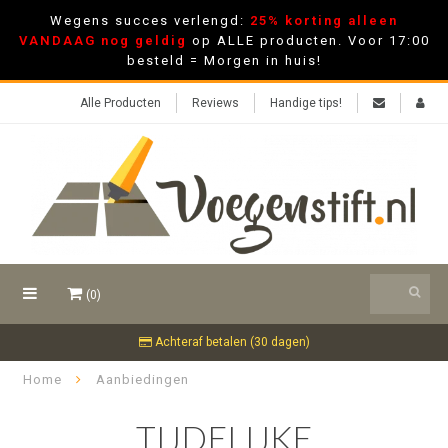
Wegens succes verlengd:
25% korting alleen
VANDAAG nog geldig
op ALLE producten. Voor 17:00
besteld = Morgen in huis!
Alle Producten
Reviews
Handige tips!
(0)
Achteraf betalen (30 dagen)
Home
Aanbiedingen
TIJDELIJKE