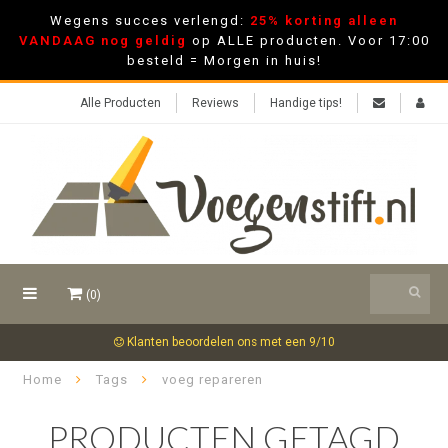
Wegens succes verlengd:
25% korting alleen
VANDAAG nog geldig
op ALLE producten. Voor 17:00
besteld = Morgen in huis!
Alle Producten
Reviews
Handige tips!
(0)
Klanten beoordelen ons met een 9/10
Home
Tags
voeg repareren
PRODUCTEN GETAGD