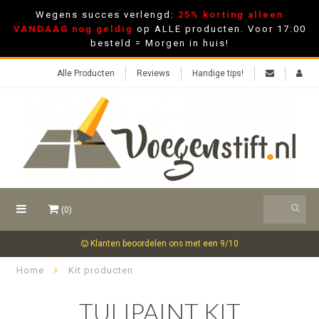
Wegens succes verlengd:
25% korting alleen
VANDAAG nog geldig
op ALLE producten. Voor 17:00
besteld = Morgen in huis!
Alle Producten
Reviews
Handige tips!
(0)
Klanten beoordelen ons met een 9/10
Home
Kit producten
TULIPAINT KIT