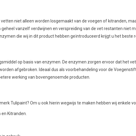
t vetten niet alleen worden losgemaakt van de voegen of kitranden, m
 geheel vanzelf verdwijnen en verspreiding van de vet restanten niet mee
zymen die wij in dit product hebben geïntroduceerd krijgt u het beste r
tingsmiddel op basis van enzymen. De enzymen zorgen ervoor dat het vet
 worden afgebroken. Ideaal dus als voorbehandeling voor de Voegenstift, 
n betere werking van bovengenoemde producten.
rk Tulipaint? Om u ook hierin wegwijs te maken hebben wij enkele voor
 en Kitranden.