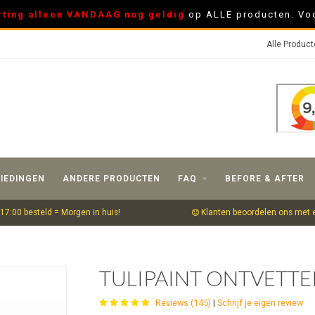
rting alleen VANDAAG nog geldig
op ALLE producten. Voo
Alle Produc
IEDINGEN
ANDERE PRODUCTEN
FAQ
BEFORE & AFTER
17:00 besteld = Morgen in huis!
Klanten beoordelen ons met 
TULIPAINT ONTVETTE
Reviews (145)
|
Schrijf je eigen review