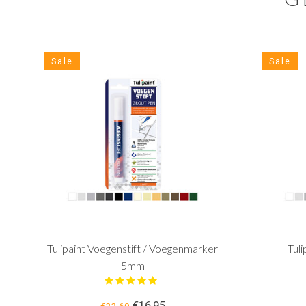
Sale
Sale
Tulipaint Voegenstift / Voegenmarker
Tul
5mm
€16,95