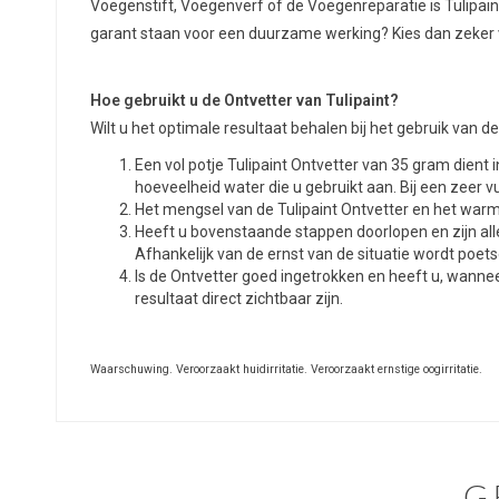
Voegenstift, Voegenverf of de Voegenreparatie is Tulipaint
garant staan voor een duurzame werking? Kies dan zeker vo
Hoe gebruikt u de Ontvetter van Tulipaint?
Wilt u het optimale resultaat behalen bij het gebruik van 
Een vol potje Tulipaint Ontvetter van 35 gram dient 
hoeveelheid water die u gebruikt aan. Bij een zeer v
Het mengsel van de Tulipaint Ontvetter en het warm
Heeft u bovenstaande stappen doorlopen en zijn al
Afhankelijk van de ernst van de situatie wordt poe
Is de Ontvetter goed ingetrokken en heeft u, wannee
resultaat direct zichtbaar zijn.
Waarschuwing. Veroorzaakt huidirritatie. Veroorzaakt ernstige oogirritatie.
G