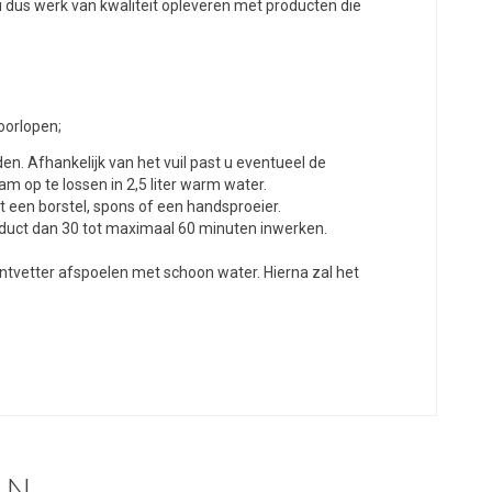
 u dus werk van kwaliteit opleveren met producten die
oorlopen;
en. Afhankelijk van het vuil past u eventueel de
am op te lossen in 2,5 liter warm water.
 een borstel, spons of een handsproeier.
oduct dan 30 tot maximaal 60 minuten inwerken.
Ontvetter afspoelen met schoon water. Hierna zal het
EN