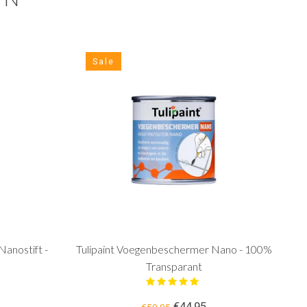
Sale
anostift -
Tulipaint Voegenbeschermer Nano - 100%
Transparant
€44,95