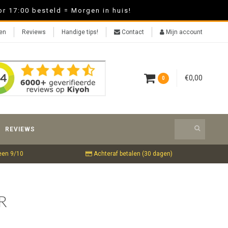
r 17:00 besteld = Morgen in huis!
ten
Reviews
Handige tips!
Contact
Mijn account
€0,00
0
REVIEWS
een 9/10
Achteraf betalen (30 dagen)
R