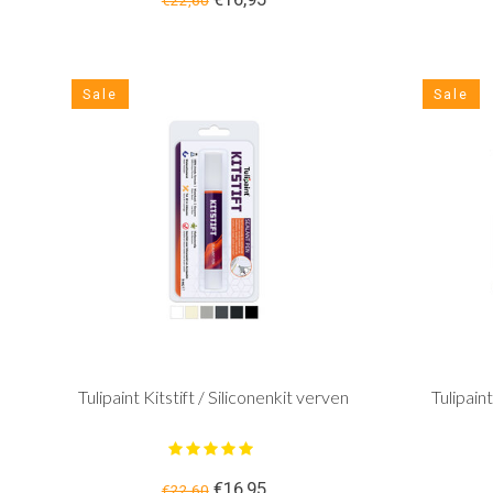
€22,60
Sale
Sale
Tulipaint Kitstift / Siliconenkit verven
Tulipain
€16,95
€22,60