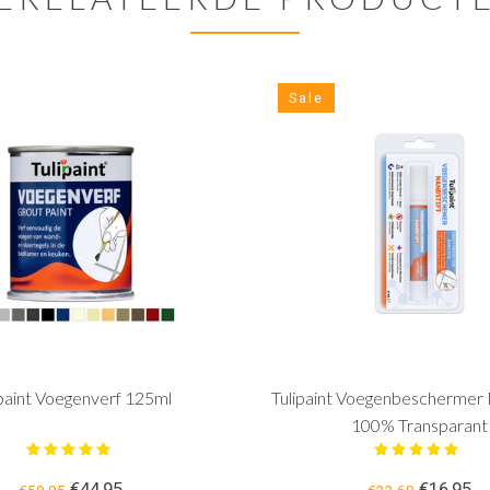
Sale
ipaint Voegenverf 125ml
Tulipaint Voegenbeschermer N
100% Transparant
€44,95
€16,95