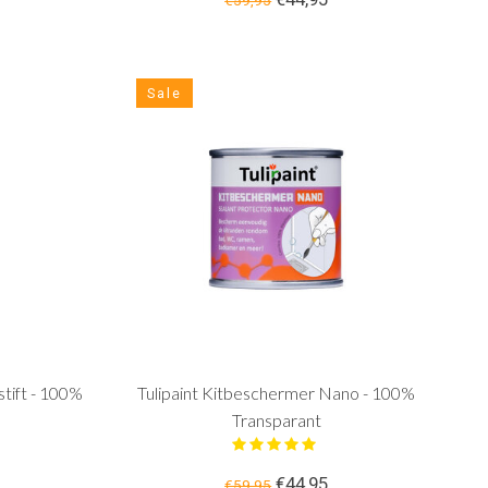
€59,95
Sale
tift - 100%
Tulipaint Kitbeschermer Nano - 100%
Transparant
€44,95
€59,95