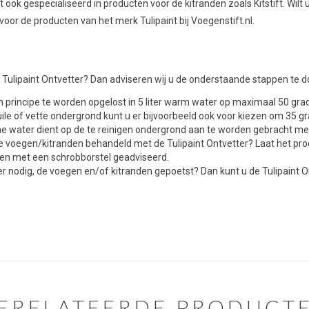
 ook gespecialiseerd in producten voor de kitranden zoals Kitstift. Wilt
or de producten van het merk Tulipaint bij Voegenstift.nl.
de Tulipaint Ontvetter? Dan adviseren wij u de onderstaande stappen te d
in principe te worden opgelost in 5 liter warm water op maximaal 50 grad
uile of vette ondergrond kunt u er bijvoorbeeld ook voor kiezen om 35 gr
e water dient op de te reinigen ondergrond aan te worden gebracht met
le voegen/kitranden behandeld met de Tulipaint Ontvetter? Laat het pr
tsen met een schrobborstel geadviseerd.
r nodig, de voegen en/of kitranden gepoetst? Dan kunt u de Tulipaint 
ERELATEERDE PRODUCT