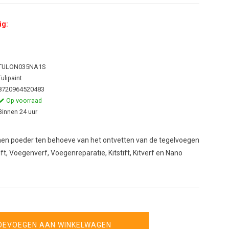
ig:
TULON035NA1S
Tulipaint
8720964520483
Op voorraad
Binnen 24 uur
men poeder ten behoeve van het ontvetten van de tegelvoegen
, Voegenverf, Voegenreparatie, Kitstift, Kitverf en Nano
OEVOEGEN AAN WINKELWAGEN