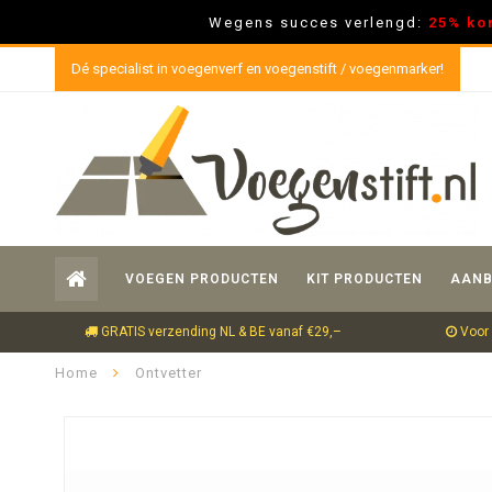
Wegens succes verlengd:
25% ko
Dé specialist in voegenverf en voegenstift / voegenmarker!
VOEGEN PRODUCTEN
KIT PRODUCTEN
AANB
GRATIS verzending NL & BE vanaf €29,–
Voor 
Home
Ontvetter