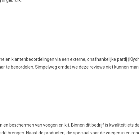
 in gebruik.
.
melen klantenbeoordelingen via een externe, onafhankelijke partij (Kiy
baar te beoordelen. Simpelweg omdat we deze reviews niet kunnen mani
n en beschermen van voegen en kit. Binnen dit bedrijf is kwaliteit iets da
arkt brengen. Naast de producten, die speciaal voor de voegen in en ro