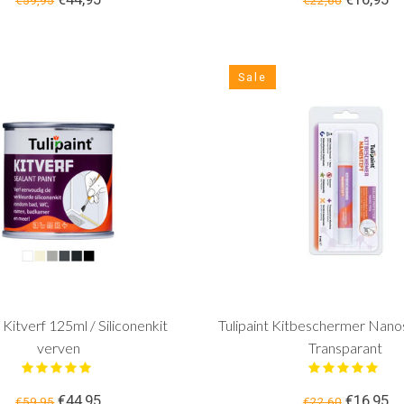
€59,95
€22,60
Sale
t Kitverf 125ml / Siliconenkit
Tulipaint Kitbeschermer Nanos
verven
Transparant
€44,95
€16,95
€59,95
€22,60