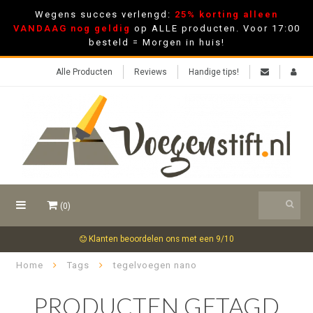
Wegens succes verlengd:
25% korting alleen
VANDAAG nog geldig
op ALLE producten. Voor 17:00
besteld = Morgen in huis!
Alle Producten
Reviews
Handige tips!
(0)
Klanten beoordelen ons met een 9/10
Home
Tags
tegelvoegen nano
PRODUCTEN GETAGD