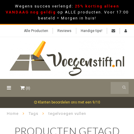
Wegens succes verlengd:
25% korting alleen
VANDAAG nog geldig
op ALLE producten. Voor 17:00
besteld = Morgen in huis!
Alle Producten
Reviews
Handige tips!
(0)
Klanten beoordelen ons met een 9/10
Home
Tags
tegelvoegen vullen
PRODUCTEN GETAGD