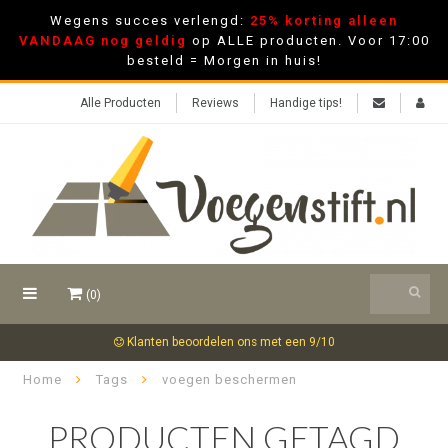
Wegens succes verlengd:
25% korting alleen
VANDAAG nog geldig
op ALLE producten. Voor 17:00
besteld = Morgen in huis!
Alle Producten
Reviews
Handige tips!
(0)
Klanten beoordelen ons met een 9/10
Home
Tags
voegen beschermen
PRODUCTEN GETAGD