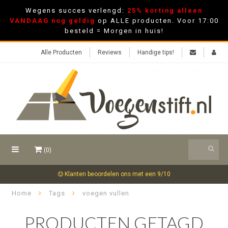
Wegens succes verlengd:
25% korting alleen
VANDAAG nog geldig
op ALLE producten. Voor 17:00
besteld = Morgen in huis!
Alle Producten
Reviews
Handige tips!
(0)
Klanten beoordelen ons met een 9/10
Home
Tags
voegen vullen
PRODUCTEN GETAGD