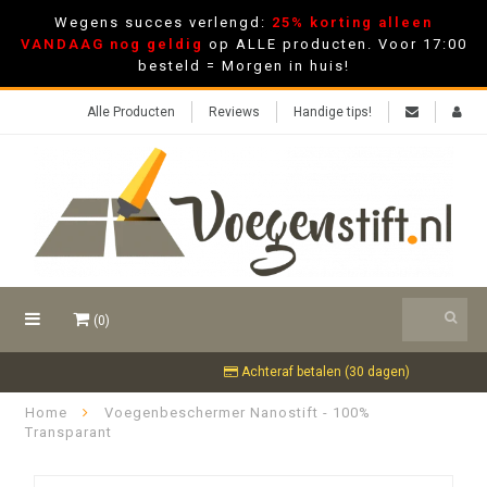
Wegens succes verlengd:
25% korting alleen
VANDAAG nog geldig
op ALLE producten. Voor 17:00
besteld = Morgen in huis!
Alle Producten
Reviews
Handige tips!
(0)
Achteraf betalen (30 dagen)
Home
Voegenbeschermer Nanostift - 100%
Transparant