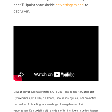
door Tulipaint ontwikkelde
ontvettingsmiddel
te
gebruiken.
Gevaar. Bevat: Koolwaterstoffen, C11-C13, isoalkanen, <2% aromaten;
Hydrocarbons, C11-C14, n-alkanes, isoalkanes, cyclics, <2% aromatics.
Herhaalde blootstelling kan een droge of een gebarsten huid
veroorzaken. Kan dodelijk zijn als de stof bij inslikken in de luchtwegen