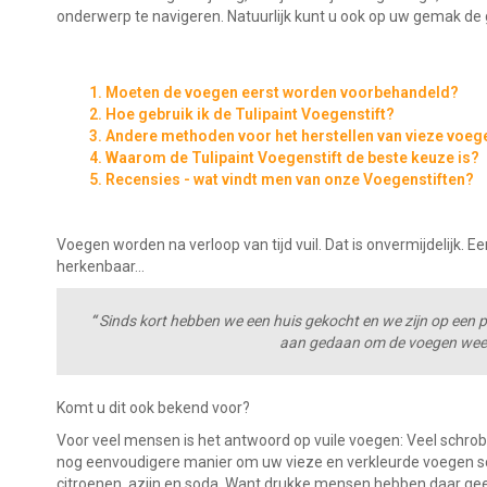
onderwerp te navigeren. Natuurlijk kunt u ook op uw gemak de 
1. Moeten de voegen eerst worden voorbehandeld?
2. Hoe gebruik ik de Tulipaint Voegenstift?
3. Andere methoden voor het herstellen van vieze voeg
4. Waarom de Tulipaint Voegenstift de beste keuze is?
5. Recensies - wat vindt men van onze Voegenstiften?
Voegen worden na verloop van tijd vuil. Dat is onvermijdelijk. E
herkenbaar…
“
Sinds kort hebben we een huis gekocht en we zijn op een p
aan gedaan om de voegen weer s
Komt u dit ook bekend voor?
Voor veel mensen is het antwoord op vuile voegen: Veel schrob
nog eenvoudigere manier om uw vieze en verkleurde voegen s
citroenen, azijn en soda. Want drukke mensen hebben daar ge