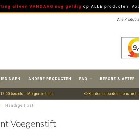
rting alleen VANDAAG nog geldig
op ALLE producten. Voo
Alle Product
IEDINGEN
ANDERE PRODUCTEN
FAQ
BEFORE & AFTER
17:00 besteld = Morgen in huis!
Klanten beoordelen ons met 
Handige tips!
int Voegenstift