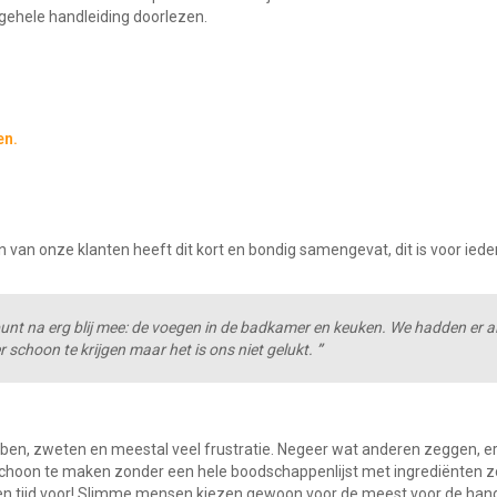
gehele handleiding doorlezen.
en.
en van onze klanten heeft dit kort en bondig samengevat, dit is voor ied
unt na erg blij mee: de voegen in de badkamer en keuken. We hadden er al
choon te krijgen maar het is ons niet gelukt.
”
ben, zweten en meestal veel frustratie. Negeer wat anderen zeggen, er
choon te maken zonder een hele boodschappenlijst met ingrediënten z
en tijd voor! Slimme mensen kiezen gewoon voor de meest voor de han