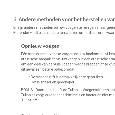
3. Andere methoden voor het herstellen van
Er zijn andere methoden om uw voegen te reinigen, maar geen 
Hieronder vindt u een paar alternatieven om te illustreren waa
Opnieuw voegen
Eén manier om ervoor te zorgen dat uw badkamer- of keuke
drastische aanpak, tenzij uw voegen in een drastische s
om een deel van de vuile voegen weg te krabben of te knip
dit geval een betere optie, omdat:
•
De Voegenstift is gemakkelijker te gebruiken
•
Het is sneller en goedkoper
BONUS - Daarnaast heeft de Tulipaint Voegenstift een an
Tulipaint zorgt ervoor dat schimmels en bacteriën niet me
Tulipaint!