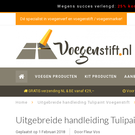
Wegens succes verlengd:
25% ko
Dé specialist in voegenverf en voegenstift / voegenmarker!
VOEGEN PRODUCTEN
KIT PRODUCTEN
AANB
GRATIS verzending NL & BE vanaf €29,–
Voor 
Home
Uitgebreide handleiding Tulipaint Voegenstift
Uitgebreide handleiding Tulipa
Geplaatst op
1 Februari 2018
Door Fleur Vos