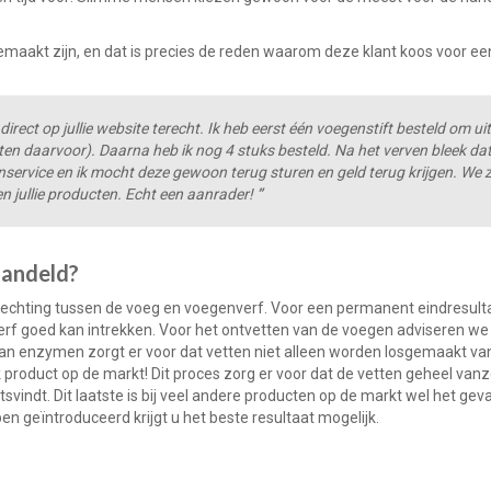
 gemaakt zijn, en dat is precies de reden waarom deze klant koos voor ee
rect op jullie website terecht. Ik heb eerst één voegenstift besteld om uit
en daarvoor). Daarna heb ik nog 4 stuks besteld. Na het verven bleek dat
service en ik mocht deze gewoon terug sturen en geld terug krijgen. We z
 en jullie producten. Echt een aanrader!
”
handeld?
 hechting tussen de voeg en voegenverf. Voor een permanent eindresult
erf goed kan intrekken. Voor het ontvetten van de voegen adviseren we
 van enzymen zorgt er voor dat vetten niet alleen worden losgemaakt va
roduct op de markt! Dit proces zorg er voor dat de vetten geheel vanz
svindt. Dit laatste is bij veel andere producten op de markt wel het geva
en geïntroduceerd krijgt u het beste resultaat mogelijk.