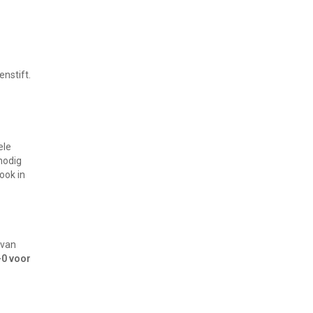
nstift.
ele
nodig
ook in
 van
-0 voor