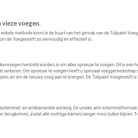
 vieze voegen.
enkele methode komt in de buurt van het gemak van de Tulipaint Voege
rom de Voegenstift zo eenvoudig en effectief is.
nvoegen hersteld worden, is om alles opnieuw te voegen. Dit is een h
taat verkeren. Om opnieuw te voegen heeft u speciaal voeggereedschap 
pen, en om de nieuwe voeg aan te brengen. De Tulipaint Voegenstift is 
tischimmel- en antibacteriële werking. De unieke anti-schimmelformule
er terugkomen, zodat alle vochtige kamers langer mooi zullen blijven.
1