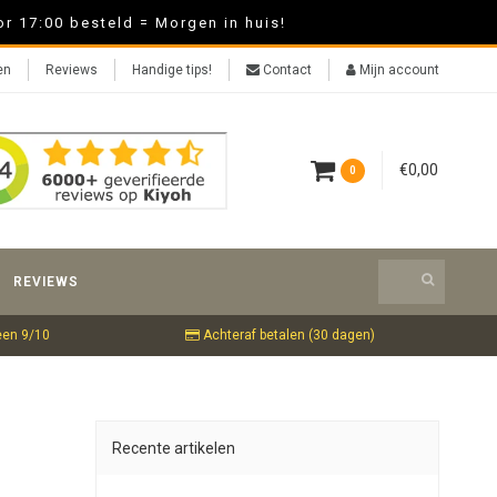
r 17:00 besteld = Morgen in huis!
en
Reviews
Handige tips!
Contact
Mijn account
€0,00
0
REVIEWS
een 9/10
Achteraf betalen (30 dagen)
Recente artikelen