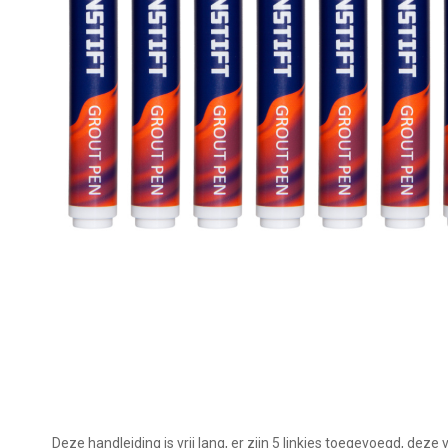
Deze handleiding is vrij lang, er zijn 5 linkjes toegevoegd, deze