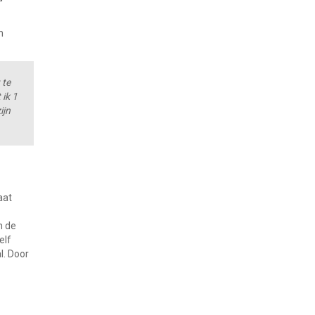
n
 te
 ik 1
ijn
aat
n de
elf
l. Door