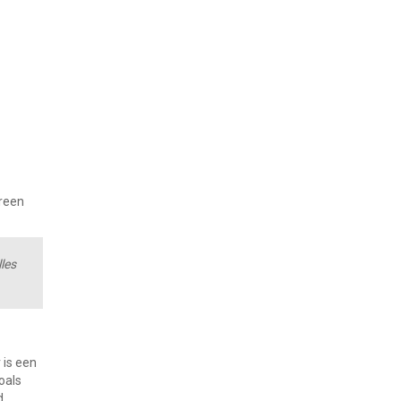
ereen
les
 is een
oals
d